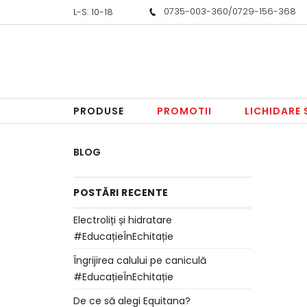
0735-003-360
/
0729-156-368
L-S: 10-18
PRODUSE
PROMOTII
LICHIDARE
BLOG
POSTĂRI RECENTE
Electroliți și hidratare
#EducațieÎnEchitație
Îngrijirea calului pe caniculă
#EducațieÎnEchitație
De ce să alegi Equitana?