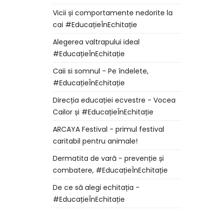
Vicii și comportamente nedorite la
cai #EducațieÎnEchitație
Alegerea valtrapului ideal
#EducațieÎnEchitație
Caii si somnul - Pe îndelete,
#EducațieÎnEchitație
Direcția educației ecvestre - Vocea
Cailor și #EducațieÎnEchitație
ARCAYA Festival - primul festival
caritabil pentru animale!
Dermatita de vară - prevenție și
combatere, #EducațieÎnEchitație
De ce să alegi echitația -
#EducațieÎnEchitație