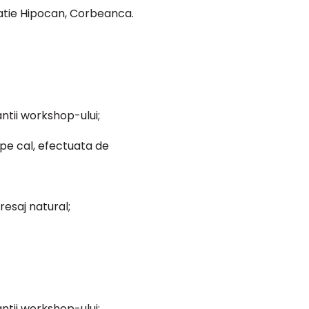
tatie Hipocan, Corbeanca.
antii workshop-ului;
 pe cal, efectuata de
resaj natural;
antii workshop-ului;