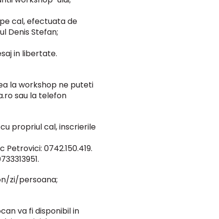
 pe cal, efectuata de
ul Denis Stefan;
aj in libertate.
area la workshop ne puteti
a.ro
sau la telefon
u propriul cal, inscrierile
c Petrovici: 0742.150.419.
0733313951.
on/zi/persoana;
an va fi disponibil in