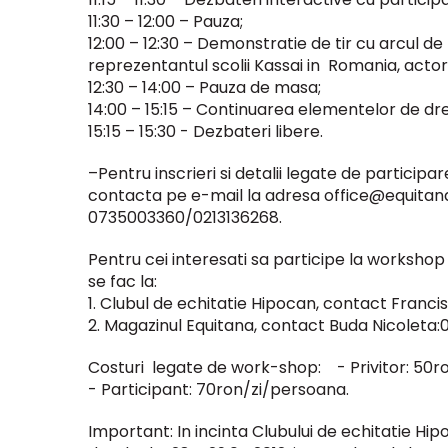
11:30 – 12:00 – Pauza;
12:00 – 12:30 – Demonstratie de tir cu arcul de
reprezentantul scolii Kassai in Romania, actor
12:30 – 14:00 – Pauza de masa;
14:00 – 15:15 – Continuarea elementelor de dres
15:15 – 15:30 - Dezbateri libere.
–Pentru inscrieri si detalii legate de particip
contacta pe e-mail la adresa
office@equitan
0735003360/0213136268.
Pentru cei interesati sa participe la workshop c
se fac la:
1. Clubul de echitatie Hipocan, contact Francis
2. Magazinul Equitana, contact Buda Nicoleta:
Costuri legate de work-shop: - Privitor: 50r
- Participant: 70ron/zi/persoana.
Important: In incinta Clubului de echitatie Hipoc