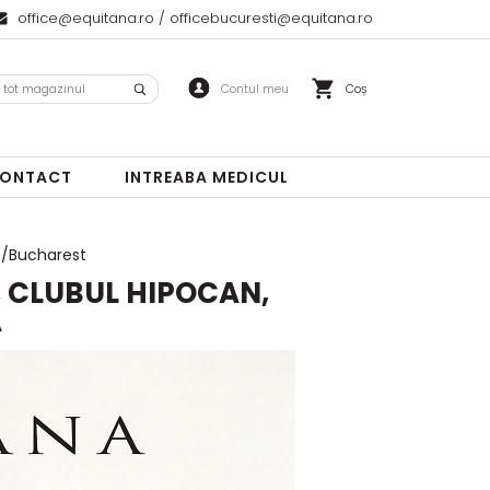
office@equitana.ro
/
officebucuresti@equitana.ro
Coș
ONTACT
INTREABA MEDICUL
pe/Bucharest
, CLUBUL HIPOCAN,
A