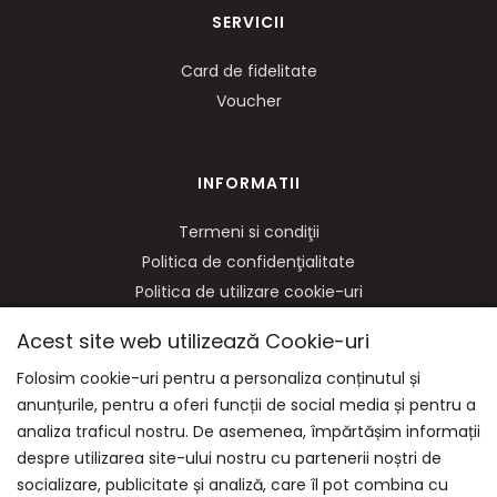
SERVICII
Card de fidelitate
Voucher
INFORMATII
Termeni si condiţii
Politica de confidenţialitate
Politica de utilizare cookie-uri
ANPC
Acest site web utilizează Cookie-uri
Soluționarea litigiilor
Folosim cookie-uri pentru a personaliza conținutul și
anunțurile, pentru a oferi funcții de social media și pentru a
analiza traficul nostru. De asemenea, împărtășim informații
NE GASITI PE:
despre utilizarea site-ului nostru cu partenerii noștri de
socializare, publicitate și analiză, care îl pot combina cu