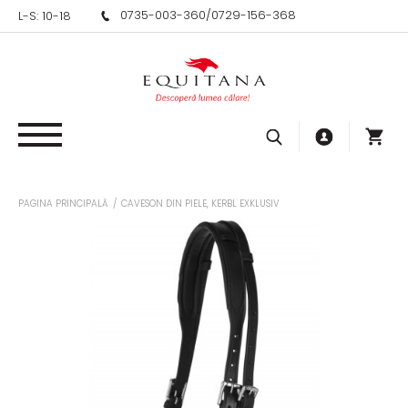
0735-003-360
/
0729-156-368
L-S: 10-18
PAGINA PRINCIPALĂ
/
CAVESON DIN PIELE, KERBL EXKLUSIV