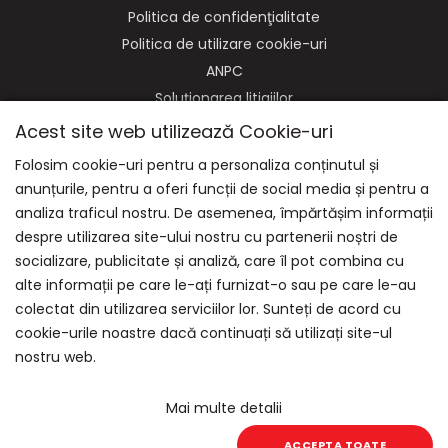
Politica de confidenţialitate
Politica de utilizare cookie-uri
ANPC
Soluționarea litigiilor
Acest site web utilizează Cookie-uri
Folosim cookie-uri pentru a personaliza conținutul și
anunțurile, pentru a oferi funcții de social media și pentru a
NE GASITI PE:
analiza traficul nostru. De asemenea, împărtășim informații
despre utilizarea site-ului nostru cu partenerii noștri de
socializare, publicitate și analiză, care îl pot combina cu
alte informații pe care le-ați furnizat-o sau pe care le-au
colectat din utilizarea serviciilor lor. Sunteți de acord cu
cookie-urile noastre dacă continuați să utilizați site-ul
nostru web.
Mai multe detalii
© 2026 Equitana | Powered by
blugento
ACCEPTA TOATE