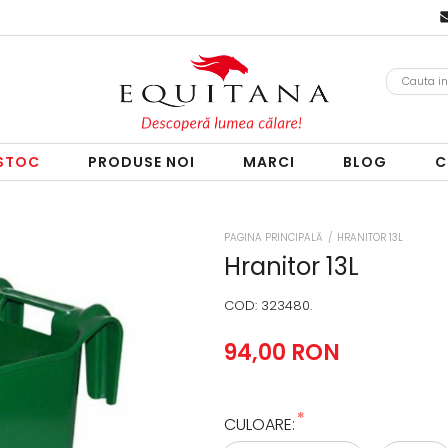
 STOC
PRODUSE NOI
MARCI
BLOG
C
PAGINA PRINCIPALĂ
/
HRANITOR 13L
Hranitor 13L
COD:
323480.
94,00 RON
*
CULOARE: