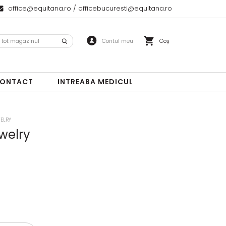
office@equitana.ro
/
officebucuresti@equitana.ro
Coș
ONTACT
INTREABA MEDICUL
WELRY
ewelry