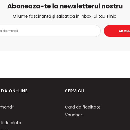
Aboneaza-te la newsletterul nostru
O lume fascinantă și salbatică in inbox-ul tau zilnic
ABON
DA ON-LINE
SERVICII
mand?
Card de fidelitate
Voucher
ti de plata