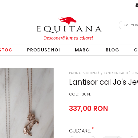
 STOC
PRODUSE NOI
MARCI
BLOG
C
PAGINA PRINCIPALĂ
/
LANTISOR CAL JO'S JE
Lantisor cal Jo's J
COD:
10014.
337,00 RON
*
CULOARE: