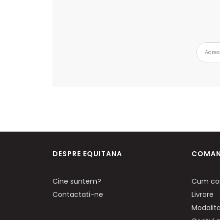
DESPRE EQUITANA
COMAN
Cine suntem?
Cum co
Contactati-ne
Livrare
Modalita