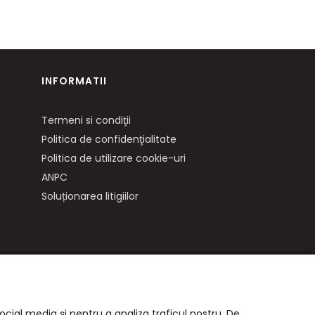
INFORMATII
Termeni si condiţii
Politica de confidenţialitate
Politica de utilizare cookie-uri
ANPC
Soluționarea litigiilor
ocial media și pentru a analiza traficul nostru. De