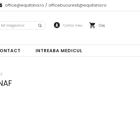
office@equitana.ro
/
officebucuresti@equitana.ro
Coș
ONTACT
INTREABA MEDICUL
AF
 NAF