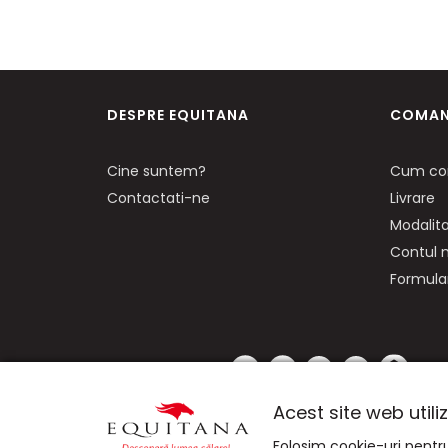
DESPRE EQUITANA
COMAN
Cine suntem?
Cum co
Contactati-ne
Livrare
Modalita
Contul
Formular
NE GASITI PE:
Acest site web util
Folosim cookie-uri pentru 