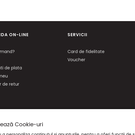
DA ON-LINE
SERVICII
mand?
Card de fidelitate
Voucher
ti de plata
 meu
 de retur
izează Cookie-uri
a personaliza conținutul și anunțurile, pentru a oferi funcții de s