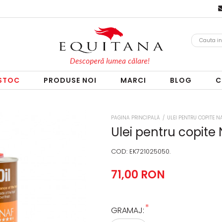
 STOC
PRODUSE NOI
MARCI
BLOG
C
PAGINA PRINCIPALĂ
/
ULEI PENTRU COPITE N
Ulei pentru copite
COD:
EK721025050.
71,00 RON
*
GRAMAJ: