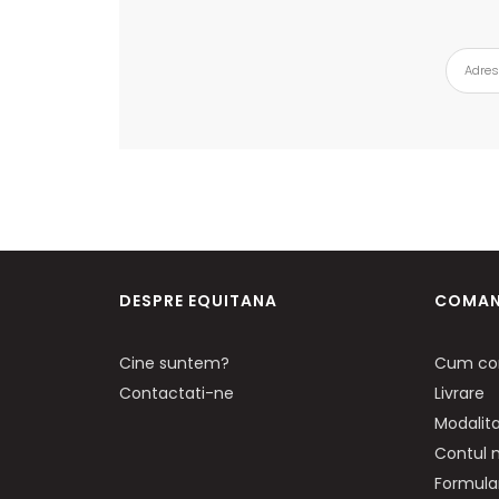
DESPRE EQUITANA
COMAN
Cine suntem?
Cum co
Contactati-ne
Livrare
Modalita
Contul
Formular