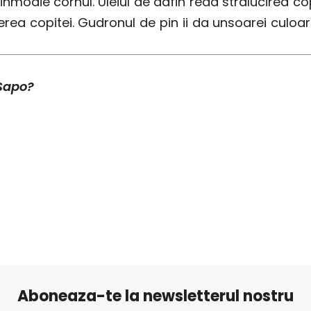
moaie cornul. Uleiul de dafin reda stralucirea copit
rea copitei. Gudronul de pin ii da unsoarei culoar
 Sapo?
Aboneaza-te la newsletterul nostru