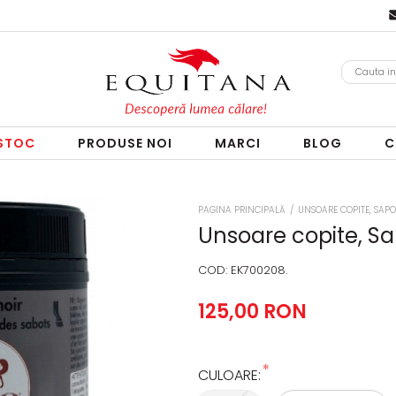
 STOC
PRODUSE NOI
MARCI
BLOG
C
PAGINA PRINCIPALĂ
/
UNSOARE COPITE, SAPO
Unsoare copite, S
COD:
EK700208.
125,00 RON
*
CULOARE: