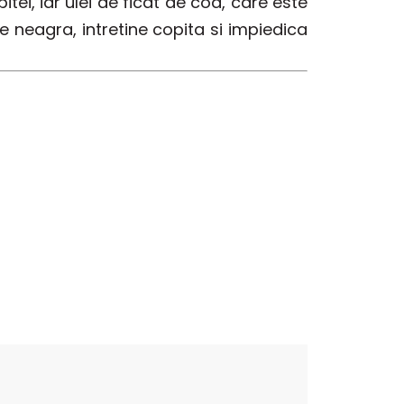
ei, iar ulei de ficat de cod, care este
e neagra, intretine copita si impiedica