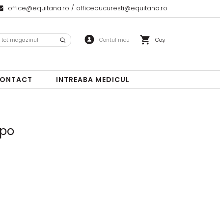
office@equitana.ro
/
officebucuresti@equitana.ro
Coș
ONTACT
INTREABA MEDICUL
apo