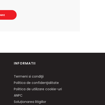
ARE
INFORMATII
Termeni si condiţii
Politica de confidenţialitate
Politica de utilizare cookie-uri
ANPC
Soluționarea litigiilor