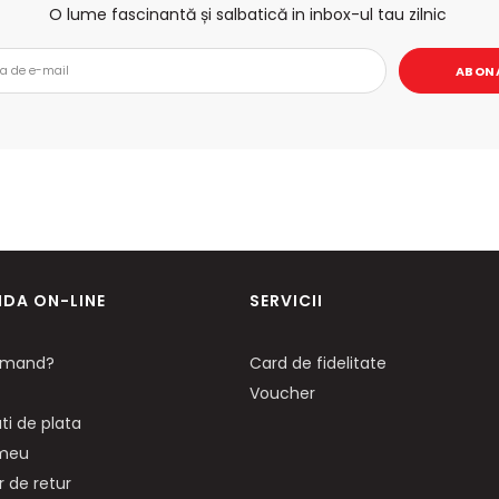
O lume fascinantă și salbatică in inbox-ul tau zilnic
ABON
DA ON-LINE
SERVICII
mand?
Card de fidelitate
Voucher
ti de plata
 meu
 de retur