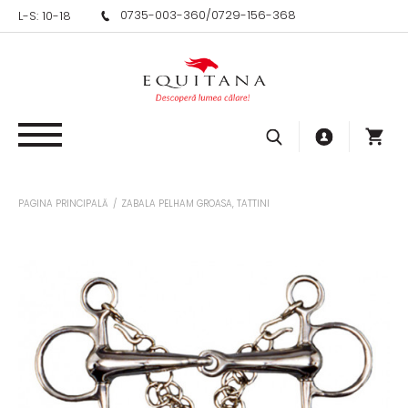
0735-003-360
/
0729-156-368
L-S: 10-18
PAGINA PRINCIPALĂ
/
ZABALA PELHAM GROASA, TATTINI