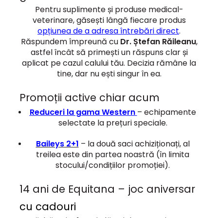
Pentru suplimente și produse medical-
veterinare, găsești lângă fiecare produs
opțiunea de a adresa întrebări direct
.
Răspundem împreună cu
Dr. Ștefan Răileanu
,
astfel încât să primești un răspuns clar și
aplicat pe cazul calului tău. Decizia rămâne la
tine, dar nu ești singur în ea.
Promoții active chiar acum
Reduceri la gama Western
– echipamente
selectate la prețuri speciale.
Baileys 2+1
– la două saci achiziționați, al
treilea este din partea noastră (în limita
stocului/condițiilor promoției).
14 ani de Equitana – joc aniversar
cu cadouri