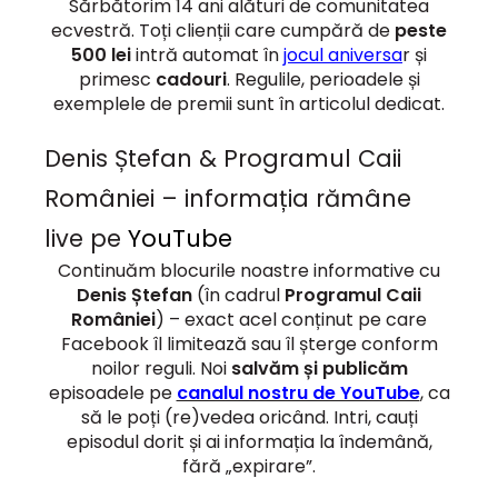
Sărbătorim 14 ani alături de comunitatea
ecvestră. Toți clienții care cumpără de
peste
500 lei
intră automat în
jocul aniversa
r și
primesc
cadouri
. Regulile, perioadele și
exemplele de premii sunt în articolul dedicat.
Denis Ștefan & Programul Caii
României – informația rămâne
live pe
YouTube
Continuăm blocurile noastre informative cu
Denis Ștefan
(în cadrul
Programul Caii
României
) – exact acel conținut pe care
Facebook îl limitează sau îl șterge conform
noilor reguli. Noi
salvăm și publicăm
episoadele pe
canalul nostru de YouTube
, ca
să le poți (re)vedea oricând. Intri, cauți
episodul dorit și ai informația la îndemână,
fără „expirare”.