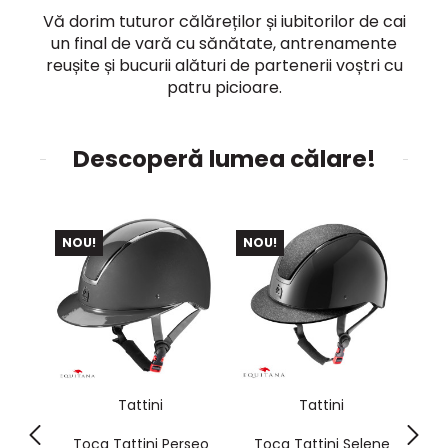
Vă dorim tuturor călăreților și iubitorilor de cai
un final de vară cu sănătate, antrenamente
reușite și bucurii alături de partenerii voștri cu
patru picioare.
Descoperă lumea călare!
NOU!
NOU!
NO
Tattini
Tattini
l High
Toca Tattini Perseo
Toca Tattini Selene