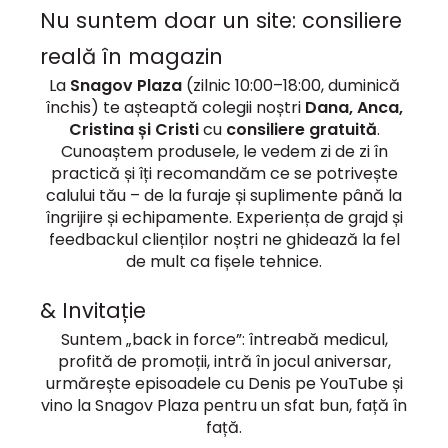
Nu suntem doar un site: consiliere
reală în magazin
La
Snagov Plaza
(zilnic 10:00–18:00, duminică
închis) te așteaptă colegii noștri
Dana, Anca,
Cristina și Cristi
cu
consiliere gratuită
.
Cunoaștem produsele, le vedem zi de zi în
practică și îți recomandăm ce se potrivește
calului tău – de la furaje și suplimente până la
îngrijire și echipamente. Experiența de grajd și
feedbackul clienților noștri ne ghidează la fel
de mult ca fișele tehnice.
& Invitație
Suntem „back in force”: întreabă medicul,
profită de promoții, intră în jocul aniversar,
urmărește episoadele cu Denis pe YouTube și
vino la Snagov Plaza pentru un sfat bun, față în
față.