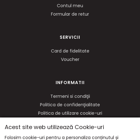
Contul meu
Formular de retur
SERVICII
Card de fidelitate
Voucher
INFORMATII
Termeni si condiţii
Politica de confidenţialitate
Politica de utilizare cookie-uri
ANPC
Acest site web utilizează Cookie-uri
Soluționarea litigiilor
Folosim cookie-uri pentru a personaliza conținutul și