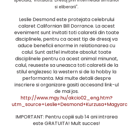
speciala, intitulata:"Dresaj prin intermediul simturilor
si eliberarii".
Leslie Desmond este protejata celebrului
calaret Californian Bill Dorrance. La acest
eveniment sunt invitati toti calaretii din toate
disciplinele, pentru ca acest tip de dresaj va
aduce beneficii enorme in relationarea cu
calul. Sunt astfel invitate absolut toate
disciplinele pentru ca acest animal minunat,
calul, reuseste sa uneasca toti calaretii de la
stilul englezesc la western si de la hobby la
performanta. Mai multe detalii despre
inscriere si organizare gasiti accesand link-ul
de mai jos.
http://www.mgy.hu/akcio02_eng.htm?
utm_source=Leslie+Desmond+Kurzusa+Magyaror
IMPORTANT: Pentru copiii sub 14 ani intrarea
este GRATUITA! Mult succes!