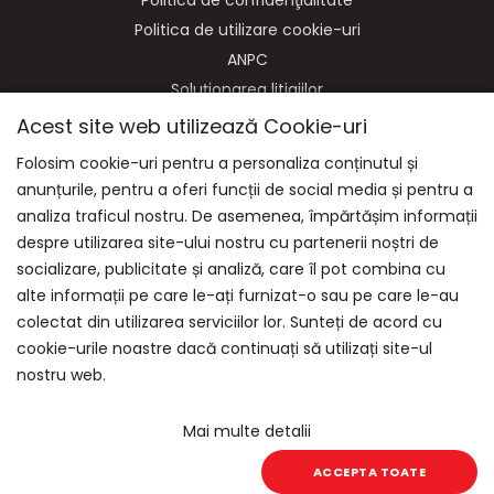
Politica de confidenţialitate
Politica de utilizare cookie-uri
ANPC
Soluționarea litigiilor
Acest site web utilizează Cookie-uri
Folosim cookie-uri pentru a personaliza conținutul și
anunțurile, pentru a oferi funcții de social media și pentru a
NE GASITI PE:
analiza traficul nostru. De asemenea, împărtășim informații
despre utilizarea site-ului nostru cu partenerii noștri de
socializare, publicitate și analiză, care îl pot combina cu
alte informații pe care le-ați furnizat-o sau pe care le-au
colectat din utilizarea serviciilor lor. Sunteți de acord cu
cookie-urile noastre dacă continuați să utilizați site-ul
nostru web.
Mai multe detalii
© 2026 Equitana | Powered by
blugento
ACCEPTA TOATE