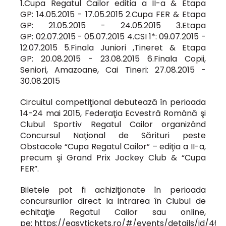
1.Cupa Regatul Cailor editia a II-a & Etapa
GP: 14.05.2015 - 17.05.2015 2.Cupa FER & Etapa
GP: 21.05.2015 - 24.05.2015 3.Etapa
GP: 02.07.2015 - 05.07.2015 4.CSI 1*: 09.07.2015 -
12.07.2015 5.Finala Juniori ,Tineret & Etapa
GP: 20.08.2015 - 23.08.2015 6.Finala Copii,
Seniori, Amazoane, Cai Tineri: 27.08.2015 -
30.08.2015
Circuitul competiţional debutează în perioada
14-24 mai 2015, Federaţia Ecvestră Română şi
Clubul Sportiv Regatul Cailor organizând
Concursul Naţional de Sărituri peste
Obstacole “Cupa Regatul Cailor” – ediţia a II-a,
precum şi Grand Prix Jockey Club & “Cupa
FER”.
Biletele pot fi achiziţionate în perioada
concursurilor direct la intrarea în Clubul de
echitaţie Regatul Cailor sau online,
pe:
https://easytickets.ro/#/events/details/id/46
.