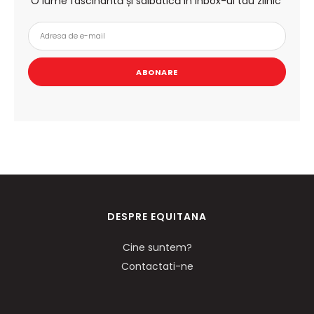
O lume fascinantă și salbatică in inbox-ul tau zilnic
ABONARE
DESPRE EQUITANA
Cine suntem?
Contactati-ne