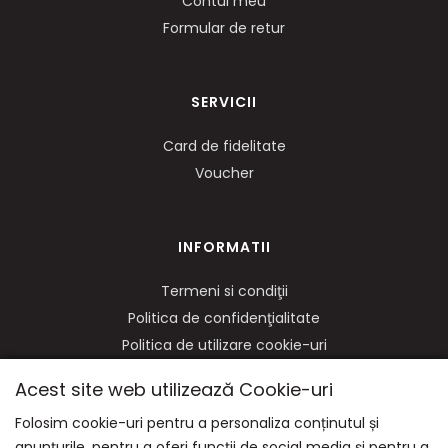
Contul meu
Formular de retur
SERVICII
Card de fidelitate
Voucher
INFORMATII
Termeni si condiţii
Politica de confidenţialitate
Politica de utilizare cookie-uri
ANPC
Acest site web utilizează Cookie-uri
Soluționarea litigiilor
Folosim cookie-uri pentru a personaliza conținutul și
anunțurile, pentru a oferi funcții de social media și pentru a