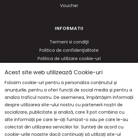
Voucher
INFORMATII
Termeni si condiţii
Politica de confidenţialitate
Politica de utilizare cookie-uri
ANPC
Acest site web utilizează Cookie-uri
Soluționarea litigiilor
Folosim cookie-uri pentru a personaliza conținutul și
anunțurile, pentru a oferi funcții de social media și pentru a
analiza traficul nostru. De asemenea, împărtășim informații
NE GASITI PE:
despre utilizarea site-ului nostru cu partenerii noștri de
socializare, publicitate și analiză, care îl pot combina cu
alte informații pe care le-ați furnizat-o sau pe care le-au
colectat din utilizarea serviciilor lor. Sunteți de acord cu
cookie-urile noastre dacă continuați să utilizați site-ul