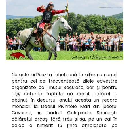
Numele lui Pászka Lehel sună familiar nu numai
pentru cei ce frecventează zilele ecvestre
organizate pe Ținutul Secuiesc, dar și pentru
alţii, datorită faptului că acest călăreţ a
obţinut în decursul anului acesta un record
mondial: la Dealul Pivnițele Mari din județul
Covasna, în cadrul Galopiadei Secuieşti,
călărețul arcaș, fără frâu și șa, pe un cal în
galop a nimerit 15 ținte amplasate pe