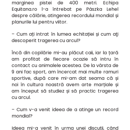
marginea pistei de 400 metri. Echipa
Equitana.ro l-a întrebat pe Pászka Lehel
despre călărie, atingerea recordului mondial și
planurile lui pentru viitor.
– Cum ați intrat în lumea echitației și cum aţi
descoperit tragerea cu arcul?
Încă din copilărie mi-au plăcut caii, iar la țară
am profitat de fiecare ocazie să intru în
contact cu animalele acestea. De la vârsta de
9 ani fac sport, am încercat mai multe ramuri
sportive, după care mi-am dat seama că și
noi în cultura noastră avem arte marțiale și
am început să studiez și să practic tragerea
cu arcul.
– Cum v-a venit ideea de a atinge un record
mondial?
Ideea mi-a venit în urma unei discuții, când