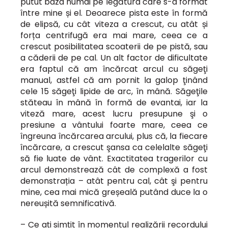
putut baza numai pe legătura care s-a format
între mine și el. Deoarece pista este în formă
de elipsă, cu cât viteza a crescut, cu atât și
forța centrifugă era mai mare, ceea ce a
crescut posibilitatea scoaterii de pe pistă, sau
a căderii de pe cal. Un alt factor de dificultate
era faptul că am încărcat arcul cu săgeţi
manual, astfel că am pornit la galop ţinând
cele 15 săgeţi lipide de arc, în mână. Săgeţile
stăteau în mână în formă de evantai, iar la
viteză mare, acest lucru presupune şi o
presiune a vântului foarte mare, ceea ce
îngreuna încărcarea arcului, plus că, la fiecare
încărcare, a crescut şansa ca celelalte săgeţi
să fie luate de vânt. Exactitatea tragerilor cu
arcul demonstrează cât de complexă a fost
demonstrația – atât pentru cal, cât şi pentru
mine, cea mai mică greșeală putând duce la o
nereușită semnificativă.
– Ce ați simțit în momentul realizării recordului