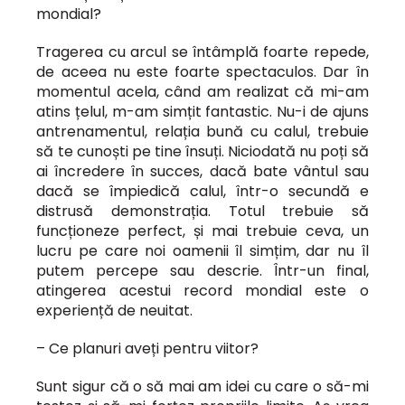
mondial?
Tragerea cu arcul se întâmplă foarte repede,
de aceea nu este foarte spectaculos. Dar în
momentul acela, când am realizat că mi-am
atins țelul, m-am simțit fantastic. Nu-i de ajuns
antrenamentul, relația bună cu calul, trebuie
să te cunoști pe tine însuți. Niciodată nu poți să
ai încredere în succes, dacă bate vântul sau
dacă se împiedică calul, într-o secundă e
distrusă demonstrația. Totul trebuie să
funcționeze perfect, și mai trebuie ceva, un
lucru pe care noi oamenii îl simțim, dar nu îl
putem percepe sau descrie. Într-un final,
atingerea acestui record mondial este o
experiență de neuitat.
– Ce planuri aveți pentru viitor?
Sunt sigur că o să mai am idei cu care o să-mi