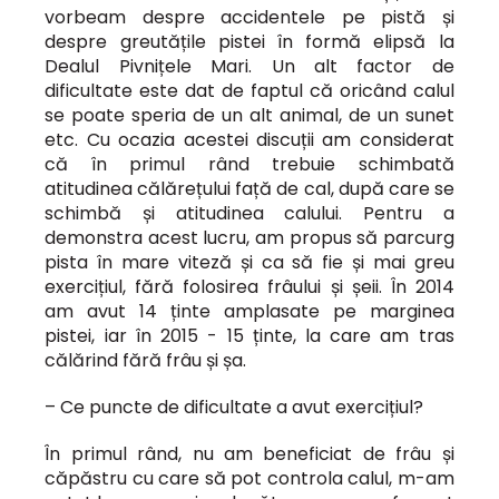
vorbeam despre accidentele pe pistă și
despre greutățile pistei în formă elipsă la
Dealul Pivnițele Mari. Un alt factor de
dificultate este dat de faptul că oricând calul
se poate speria de un alt animal, de un sunet
etc. Cu ocazia acestei discuții am considerat
că în primul rând trebuie schimbată
atitudinea călărețului față de cal, după care se
schimbă și atitudinea calului. Pentru a
demonstra acest lucru, am propus să parcurg
pista în mare viteză și ca să fie și mai greu
exercițiul, fără folosirea frâului și șeii. În 2014
am avut 14 ținte amplasate pe marginea
pistei, iar în 2015 - 15 ținte, la care am tras
călărind fără frâu și șa.
– Ce puncte de dificultate a avut exercițiul?
În primul rând, nu am beneficiat de frâu și
căpăstru cu care să pot controla calul, m-am