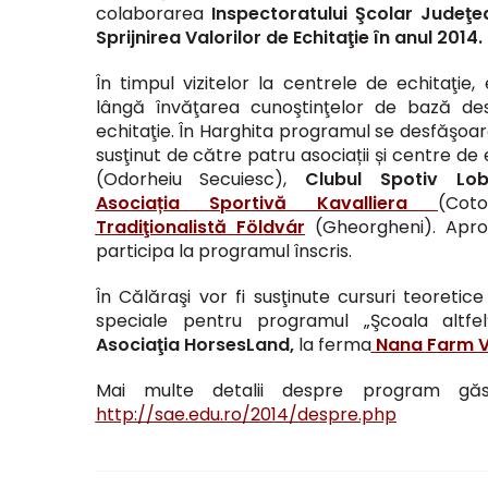
colaborarea
Inspectoratului Şcolar Judeţe
Sprijnirea Valorilor de Echitaţie în anul 2014.
În timpul vizitelor la centrele de echitaţie, 
lângă învăţarea cunoştinţelor de bază des
echitaţie. În Harghita programul se desfăşoară
susţinut de către patru asociații și centre de
(Odorheiu Secuiesc),
Clubul Spotiv Lo
Asociația Sportivă Kavalliera
(Co
Tradiţionalistă Földvár
(Gheorgheni). Apro
participa la programul înscris.
În Călăraşi vor fi susţinute cursuri teoretice
speciale pentru programul „Şcoala altfe
Asociaţia HorsesLand,
la ferma
Nana Farm Vi
Mai multe detalii despre program găsiţ
http://sae.edu.ro/2014/despre.php