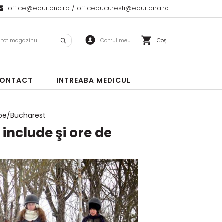
office@equitana.ro
/
officebucuresti@equitana.ro
Coș
ONTACT
INTREABA MEDICUL
ope/Bucharest
include şi ore de