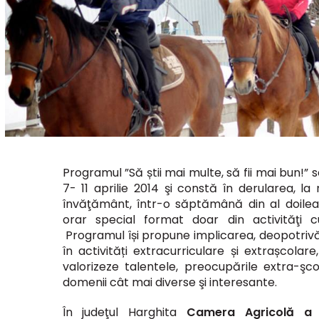
Programul ”Să știi mai multe, să fii mai bun!”
7- 11 aprilie 2014 şi constă în derularea, la n
învăţământ, într-o săptămână din al doilea
orar special format doar din activităţi 
Programul își propune implicarea, deopotrivă, a
în activități extracurriculare și extrașcolar
valorizeze talentele, preocupările extra-şc
domenii cât mai diverse şi interesante.
În judeţul Harghita
Camera Agricolă a J