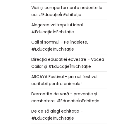
Vicii și comportamente nedorite la
cai #EducațieÎnEchitație
Alegerea valtrapului ideal
#EducațieÎnEchitație
Caii si somnul - Pe îndelete,
#EducațieÎnEchitație
Direcția educației ecvestre - Vocea
Cailor și #EducațieÎnEchitație
ARCAYA Festival - primul festival
caritabil pentru animale!
Dermatita de vară - prevenție și
combatere, #EducațieÎnEchitație
De ce să alegi echitația -
#EducațieÎnEchitație