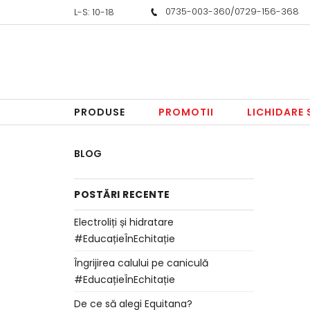
0735-003-360
/
0729-156-368
L-S: 10-18
PRODUSE
PROMOTII
LICHIDARE
BLOG
POSTĂRI RECENTE
Electroliți și hidratare
#EducațieÎnEchitație
Îngrijirea calului pe caniculă
#EducațieÎnEchitație
De ce să alegi Equitana?