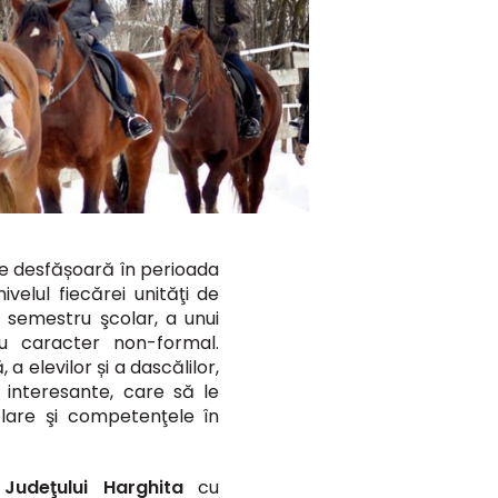
 se desfășoară în perioada
ivelul fiecărei unităţi de
 semestru şcolar, a unui
cu caracter non-formal.
 elevilor și a dascălilor,
e, interesante, care să le
olare şi competenţele în
udeţului Harghita
cu