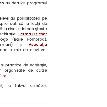
an
au derulat programul
elevii au posibilitatea pe
pre cal, să ia lecţii de
 la nivel județean şi este
 echitaţie:
Ferma Csicser
bogó
(Băile Homorod),
tormani) şi
Asociaţia
ape o mie de elevi vor
 şi practice de echitaţie,
l” organizate de către
lle
.
i la link-ul următor: