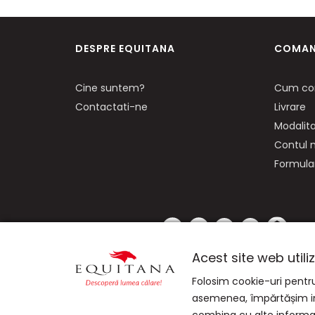
DESPRE EQUITANA
COMAN
Cine suntem?
Cum co
Contactati-ne
Livrare
Modalita
Contul
Formular
NE GASITI PE:
Acest site web util
Folosim cookie-uri pentru 
asemenea, împărtășim infor