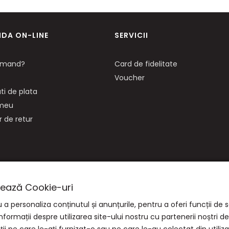
DA ON-LINE
SERVICII
mand?
Card de fidelitate
Voucher
ti de plata
 meu
 de retur
izează Cookie-uri
a personaliza conținutul și anunțurile, pentru a oferi funcții de s
mații despre utilizarea site-ului nostru cu partenerii noștri de so