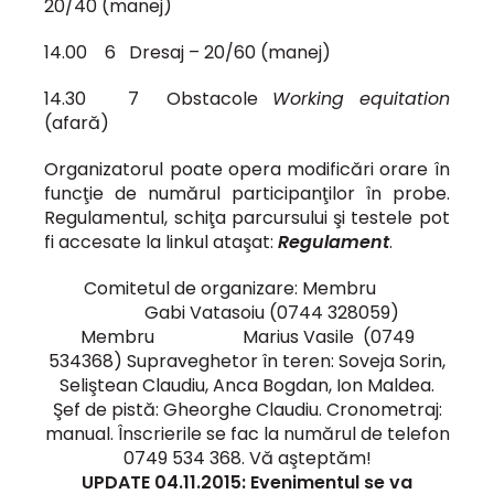
20/40 (manej)
14.00 6 Dresaj – 20/60 (manej)
14.30 7 Obstacole
Working equitation
(afară)
Organizatorul poate opera modificări orare în
funcţie de numărul participanţilor în probe.
Regulamentul, schiţa parcursului şi testele pot
fi accesate la linkul ataşat:
Regulament
.
Comitetul de organizare: Membru
Gabi Vatasoiu (0744 328059)
Membru Marius Vasile (0749
534368) Supraveghetor în teren: Soveja Sorin,
Seliştean Claudiu, Anca Bogdan, Ion Maldea.
Şef de pistă: Gheorghe Claudiu. Cronometraj:
manual. Înscrierile se fac la numărul de telefon
0749 534 368. Vă aşteptăm!
UPDATE 04.11.2015: Evenimentul se va