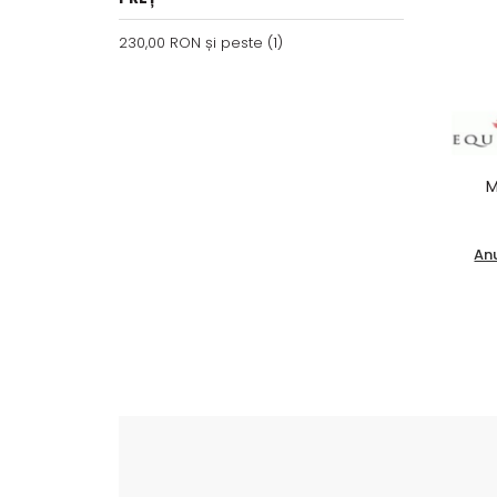
230,00 RON
și peste
(1)
M
An