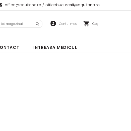
office@equitana.ro
/
officebucuresti@equitana.ro
Coș
ONTACT
INTREABA MEDICUL