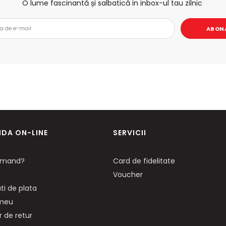
O lume fascinantă și salbatică in inbox-ul tau zilnic
ABON
DA ON-LINE
SERVICII
mand?
Card de fidelitate
Voucher
ti de plata
 meu
 de retur