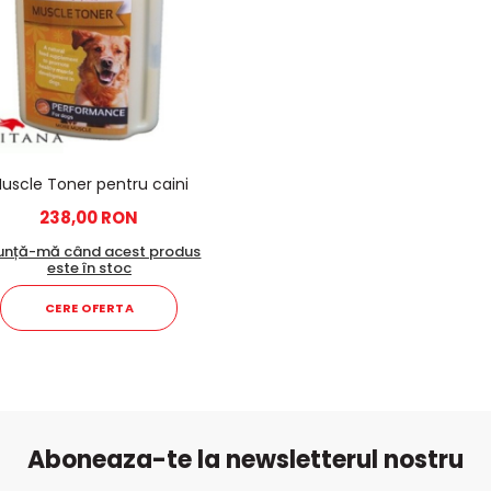
uscle Toner pentru caini
238,00 RON
unță-mă când acest produs
este în stoc
CERE OFERTA
Aboneaza-te la newsletterul nostru