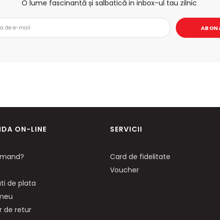
O lume fascinantă și salbatică in inbox-ul tau zilnic
ABON
DA ON-LINE
SERVICII
mand?
Card de fidelitate
Voucher
ti de plata
 meu
 de retur