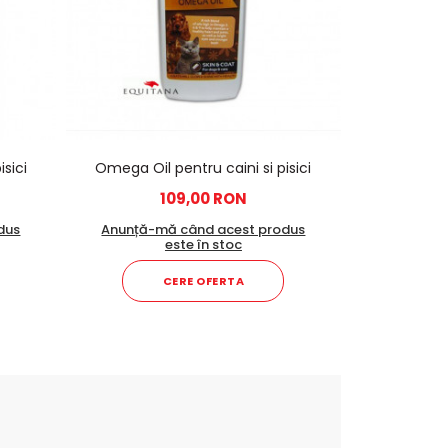
sici
Omega Oil pentru caini si pisici
109,00 RON
dus
Anunță-mă când acest produs
este în stoc
CERE OFERTA