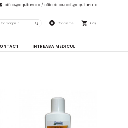
office@equitana.ro
/
officebucuresti@equitana.ro
Coș
ONTACT
INTREABA MEDICUL