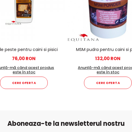
de peste pentru caini si pisici
MSM pudra pentru caini si pi
76,00 RON
132,00 RON
unță-mă când acest produs
Anunță-mă când acest pro
este în stoc
este în stoc
CERE OFERTA
CERE OFERTA
Aboneaza-te la newsletterul nostru